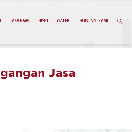
I
JASA KAMI
RISET
GALERI
HUBUNGI KAMI
agangan Jasa